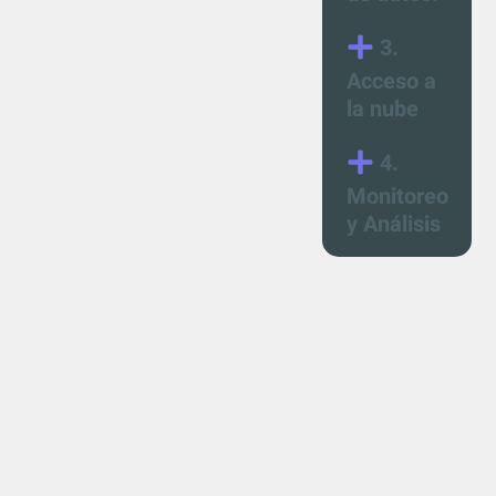
3.
Acceso a
la nube
4.
Monitoreo
y Análisis