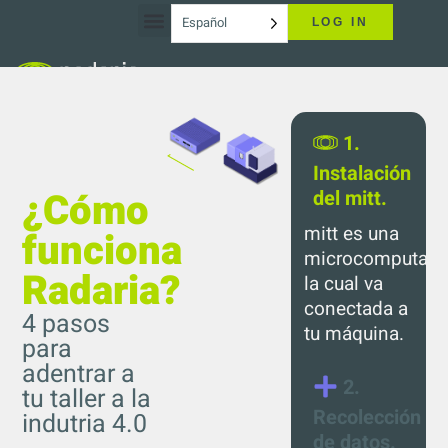
Español
LOG IN
1.
Instalación
¿Cómo
del mitt.
mitt es una
funciona
microcomputado
Radaria?
la cual va
conectada a
4 pasos
tu máquina.
para
adentrar a
2.
tu taller a la
Recolección
indutria 4.0
de datos.